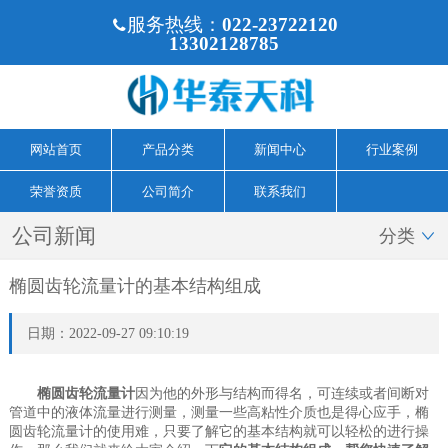
服务热线：
022-23722120

13302128785
网站首页
产品分类
新闻中心
行业案例
荣誉资质
公司简介
联系我们
公司新闻
分类

椭圆齿轮流量计的基本结构组成
日期：2022-09-27 09:10:19
椭圆齿轮流量计
因为他的外形与结构而得名，可连续或者间断对
管道中的液体流量进行测量，测量一些高粘性介质也是得心应手，椭
圆齿轮流量计的使用难，只要了解它的基本结构就可以轻松的进行操