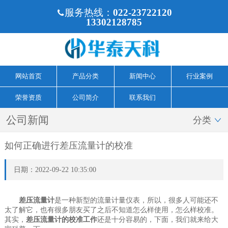
服务热线：
022-23722120

13302128785
网站首页
产品分类
新闻中心
行业案例
荣誉资质
公司简介
联系我们
公司新闻
分类

如何正确进行差压流量计的校准
日期：2022-09-22 10:35:00
差
压流量计
是一种新型的流量计量仪表，所以，很多人可能还不
太了解它，也有很多朋友买了之后不知道怎么样使用，怎么样校准。
其实，
差
压流量计的校准工作
还是十分容易的，下面，我们就来给大