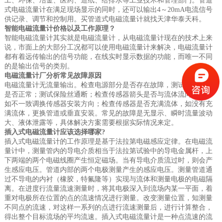
式电磁流量计在满足现场显示的同时，还可以输出4～20mA电流信号
供记录、调节和控制用。买管道式电磁流量计就找天津华泰天科。
智能电磁流量计价格以及工作原理？
智能电磁流量计其实就是电磁流量计，从电磁流量计现在的技术上来
说，市面上的大部分工况都可以使用电磁流量计来解决，电磁流量计
都有着远传输出的信号功能，在线实时显示数据的功能，而唯一不同
的是输出信号的类别。
电磁流量计厂分析常见故障原因
电磁流量计无流量输出。检查电源部分是否存在故障，测试电源电压
是否正常；测试保险丝通断；检查传感器箭头是否与流体流向一致，
如不一致调换传感器安装方向；检查传感器是否充满流体，如没有充
满流体，更换管道或垂直安装。常见的故障是无显示、瞬时流量波动
大、液体泄露等，具体解决方案需要根据实际情况来定。
插入式电磁流量计应该选择哪家?
插入式电磁流量计的工作原理是基于法拉第电磁感应定律。在电磁流
量计中，测量管内的导电介质相当于法拉第试验中的导电金属杆，上
下两端的两个电磁线圈产生恒定磁场。当有导电介质流过时，则会产
生感应电压。管道内部的两个电极测量产生的感应电压。测量管道通
过不导电的内衬（橡胶，特氟隆等）实现与流体和测量电极的电磁隔
离。在进度行流量流速测量时，将其电极深入到流场内某一平面，着
重对电极所在位置的点的流速情况进行测量。改变测量位置，知测量
不同点的流速，对这样一系列的点进行流速测量后，进行计算整合，
得出整个目标流场的平均流速。插入式电磁流量计是一种点流速的流